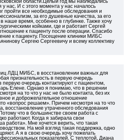
 Псковской области.Целый год мы наблюдались
у нас. И с этого момента у нас началось
ог пройти все необходимые обследования и
ссионализм, за его душевные качества, за его
 в наше время, особенно в глубинке. Также хочу
рургическими койками, где и работает Сергей
 отношение к пациенту после операции. Спасибо
шение к пациенту. Посещение клиники МИБС
ьянинову Сергею Сергеевичу и всему коллективу
дниц ЛДЦ МИБС, в восстановлении важных для
обая признательность в первую очередь
в первую очередь контактируют с пациентом,
арь Елене. Однако я понимаю, что в решении
отря на то что у нас не было контакта, без их
ивное и доброжелательное отношение
что «вопрос решаем». Причем несмотря на то что
а, восстановление утраченного обследования
Потому что в большинстве своем работа с
о работают. Когда я забирала свои
 работа». Мне хочется верить, что такая
оводством. На мой взгляд такая поддержка, одно
ряют. А я в свою очередь хочу пожелать
офессиональных показателей. С теплотой, Диана