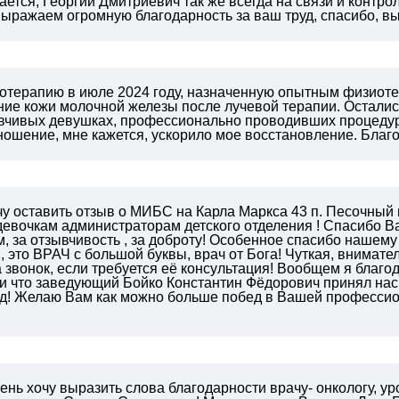
ется, Георгий Дмитриевич так же всегда на связи и контр
ыражаем огромную благодарность за ваш труд, спасибо, в
отерапию в июле 2024 году, назначенную опытным физиоте
ние кожи молочной железы после лучевой терапии. Остали
вчивых девушках, профессионально проводивших процедуры
ношение, мне кажется, ускорило мое восстановление. Благ
чу оставить отзыв о МИБС на Карла Маркса 43 п. Песо
евочкам администраторам детского отделения ! Спасибо Ва
 за отзывчивость , за доброту! Особенное спасибо нашем
 это ВРАЧ с большой буквы, врач от Бога! Чуткая, внимате
а звонок, если требуется её консультация! Вообщем я благо
и что заведующий Бойко Константин Фёдорович принял нас,
д!
Желаю Вам как можно больше побед в Вашей профессион
ень хочу выразить слова благодарности врачу- онкологу, ур