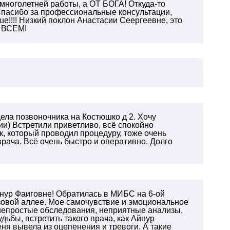
многолетней работы, а ОТ БОГА! Откуда-то
Спасибо за профессиональные консультации,
ше!!!! Низкий поклон Анастасии Сеергеевне, это
О ВСЕМ!
ела позвоночника на Костюшко д 2. Хочу
и) Встретили приветливо, всё спокойно
к, который проводил процедуру, тоже очень
врача. Всё очень быстро и оперативно. Долго
нур Фаиговне! Обратилась в МИБС на 6-ой
зовой аллее. Мое самочувствие и эмоциональное
 непростые обследования, неприятные анализы,
дьбы, встретить такого врача, как Айнур
еня вывела из оцепенения и тревоги. А такие