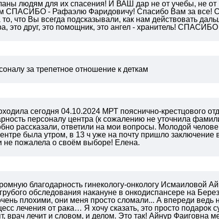
ны людям для их спасения! И ВАШ дар не от учебы, не от 
рим СПАСИБО - Рафаэлю Фаридовичу! Спасибо Вам за все! 
 то, что Вы всегда подсказывали, как нам действовать даль
тра, это друг, это помощник, это ангел - хранитель! СПАСИБ
соналу за трепетное отношение к деткам
ходила сегодня 04.10.2024 МРТ пояснично-крестцового отд
рность персоналу центра (к сожалению не уточнила фамили
бно рассказали, ответили на мои вопросы. Молодой челове
ентре была утром, в 13 ч уже на почту пришло заключение 
 не пожалела о своём выборе! Елена.
громную благодарность гинекологу-онкологу Исмаиловой Ай
 грубого обследования накануне в онкодиспансере на Бере
чень плохими, они меня просто сломали... А впереди ведь
есс лечения от рака… Я хочу сказать, это просто подарок су
т, врач лечит и словом, и делом. Это так! Айнур Фаиговна м