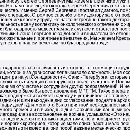
ьянинову Сергею Сергеевичу! Мы живем в г. Великие Луки
. Но нам повезло, что контакт Сергея Сергеевича оказался 
ничество. Именно Сергей Сергеевич поставил диагноз, пом
ю операцию. Огромное спасибо этому доктору за его профе
ношение к своему труду. Не часто встретишь такого доктора
ельность всему коллективу онкологического отделения с хи
я благодарность медсестрам за их чуткое и ответственное
клиники Елене Георгиевне за доброе и внимательное отно
 положительные и приятные впечатления. Мы желаем Крест
успехов в вашем нелегком, но благородном труде.
агодарность за отзывчивость и готовность в помощи сотру
й, которые за давностью лет вызывало сложность. Моя ос
центра на ул.Солидарности 4, Санкт-Петербурга, которые 
ложность ситуации в которую он попал, в частности Поном
ринимают участие и сотрудники других подразделений. И несм
 возможно было бы восстановление МРТ ГМ. Такое операт
как поддержка и вселяет надежду и устойчивое состояние, 
аздники и шли выходные дни согласование, поднятие архив
 пару дней. Для меня это было приятной неожиданностью. 
много времени и в выходные дни с архивными данными редк
лагодарила за восстановление архива, услышала: «Это наша
ко оценивается не только пациентами, но и поощряется рук
и дорогих критериев, которые мало описывают и мало поощ
ерживать эти качества, они порой важнее механических пр