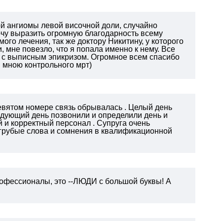
ой ангиомы левой височной доли, случайно
чу выразить огромную благодарность всему
мого лечения, так же доктору Никитину, у которого
, мне повезло, что я попала именно к нему. Все
ки с выписным эпикризом. Огромное всем спасибо
я мною контрольного мрт)
девятом номере связь обрывалась . Целый день
ледующий день позвонили и определили день и
й и корректный персонал . Супруга очень
а грубые слова и сомнения в квалификационной
рофессионалы, это --ЛЮДИ с большой буквы! А