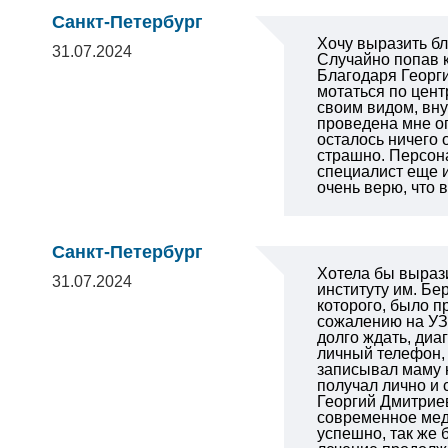
Санкт-Петербург
Хочу выразить бл
31.07.2024
Случайно попав к
Благодаря Георги
мотаться по цент
своим видом, вну
проведена мне о
осталось ничего 
страшно. Персон
специалист еще и
очень верю, что 
Санкт-Петербург
Хотела бы выраз
31.07.2024
институту им. Бе
которого, было п
сожалению на УЗ
долго ждать, диа
личный телефон, 
записывал маму 
получал лично и 
Георгий Дмитрие
современное мед
успешно, так же 