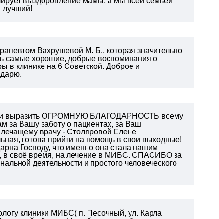
олирует выздоровление мамы, а мы всей семьей
ы лучший!
рапевтом Вахрушевой М. Б., которая значительно
сь самые хорошие, добрые воспоминания о
 в клинике на 6 Советской. Доброе и
одарю.
чный и выразить ОГРОМНУЮ БЛАГОДАРНОСТЬ всему
м за Вашу заботу о пациентах, за Ваш
у лечащему врачу - Столяровой Елене
льная, готова прийти на помощь в свои выходные!
дарна Господу, что именно она стала нашим
 в своё время, на лечение в МИБС.
СПАСИБО за
альной деятельности и простого человеческого
ологу клиники МИБС( п. Песочный, ул. Карла