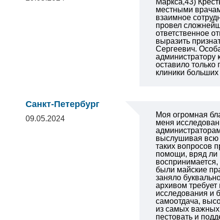
Маркса,43) Крест
местными врачами
взаимное сотруд
провел сложнейшу
ответственное от
выразить признат
Сергеевич. Особа
администратору 
оставило только
клиники больших 
Санкт-Петербург
Моя огромная бл
09.05.2024
меня исследовани
администраторам 
выслушивая всю с
таких вопросов п
помощи, вряд ли
воспринимается, 
были майские пр
заняло буквально
архивом требует 
исследования и б
самоотдача, высо
из самых важных 
пестовать и подд