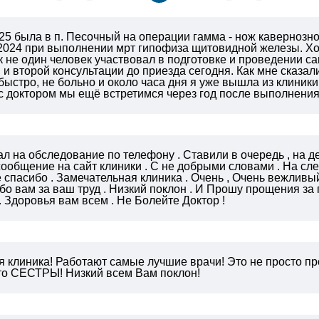
25 была в п. Песочный на операции гамма - нож кавернозн
2024 при выполнении мрт гипофиза щитовидной железы. Хо
ак не один человек участвовал в подготовке и проведении са
 и второй консультации до приезда сегодня. Как мне сказали
быстро, не больно и около часа дня я уже вышла из клини
 А с доктором мы ещё встретимся через год после выполнени
л на обследование по телефону . Ставили в очередь , на 
сообщение на сайт клиники . С не добрыми словами . На с
 спасибо . Замечательная клиника . Очень , Очень вежливы
бо вам за ваш труд . Низкий поклон . И Прошу прощения з
 Здоровья вам всем .
Не Болейте Доктор !
я клиника! Работают самые лучшие врачи! Это не просто п
то СЕСТРЫ! Низкий всем Вам поклон!