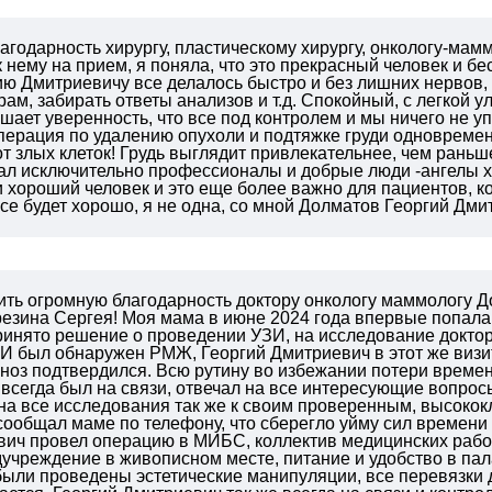
агодарность хирургу, пластическому хирургу, онкологу-ма
 нему на прием, я поняла, что это прекрасный человек и б
ю Дмитриевичу все делалось быстро и без лишних нервов, 
рам, забирать ответы анализов и т.д. Спокойный, с легкой
шает уверенность, что все под контролем и мы ничего не 
перация по удалению опухоли и подтяжке груди одновремен
от злых клеток! Грудь выглядит привлекательнее, чем раньш
ал исключительно профессионалы и добрые люди -ангелы хр
 хороший человек и это еще более важно для пациентов, ко
все будет хорошо, я не одна, со мной Долматов Георгий Дми
ить огромную благодарность доктору онкологу маммологу 
резина Сергея!
Моя мама в июне 2024 года впервые попала 
ринято решение о проведении УЗИ, на исследование доктор
И был обнаружен РМЖ, Георгий Дмитриевич в этот же визит
гноз подтвердился.
Всю рутину во избежании потери времен
всегда был на связи, отвечал на все интересующие вопрос
на все исследования так же к своим проверенным, высокок
сообщал маме по телефону, что сберегло уйму сил времени 
вич провел операцию в МИБС, коллектив медицинских рабо
учреждение в живописном месте, питание и удобство в пал
были проведены эстетические манипуляции, все перевязки