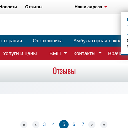
Новости
Отзывы
Наши адреса
я терапия
Онкоклиника
Амбулаторная онколог
Услуги и цены
ВМП
Контакты
Врачи
Отзывы
3
4
5
6
7