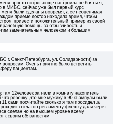
 меня просто потрясающе настроила не бояться,
о в МИБС, сейчас уже был первый курс
 меня были сделаны вовремя, а ее неоценимая
 каждом приеме доктор находила время, чтобы
строя, привести положительный пример из своей
 врачебную помощь, за отзывчивость и
 этим замечательным человеком и большим
 г. Санкт-Петербурга, ул. Солидарности) за
 вопросам. Очень приятно было встретить
сферу пациентам.
 там 12человек загнали в комнату накопитель
 что ребенку ,что мне мужику в 90 кг ампулы были
 11 сами посчитайте сколько я там просидел .а
проходит согласно регламенту флешку дали через
й,все сделан но на высшем уровне всему
я к своим обязаностям