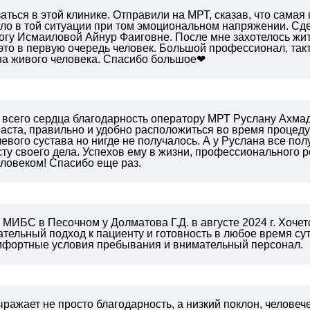
аться в этой клинике. Отправили на МРТ, сказав, что самая
ло в той ситуации при том эмоциональном напряжении. Сдел
логу Исмаиловой Айнур Фаиговне. После мне захотелось жи
- это в первую очередь человек. Большой профессионал, такт
на живого человека. Спасибо большое❤
 всего сердца благодарность оператору МРТ Руслану Ахмад
аста, правильно и удобно расположиться во время процеду
евого сустава но нигде не получалось. А у Руслана все пол
ту своего дела. Успехов ему в жизни, профессионального ро
ловеком! Спасибо еще раз.
МИБС в Песочном у Долматова Г.Д. в августе 2024 г.
Хочетс
тельный подход к пациенту и готовность в любое время сут
омфортные условия пребывания и внимательный персонал.
ражает не просто благодарность, а низкий поклон, челов