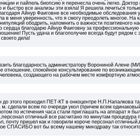
ункции и пайпель биопсию я перенесла очень легко. Доктор
и быстро все анализы эти взяла! Я решила лечиться тольк
лагодаря Айнур Фаиговне все необходимые обследования у
а в меня уверенность, что я смогу преодолеть многое. На
нипуляций ободрить, напомнить о важности позитивного на
го сердца благодарю Айнур Фаиговну за профессиональную
ошение! Пусть удача и благополучие всегда будут рядом с
своего дела!
зить благодарность администратору Ворониной Алене (МИБС
е отношение, спокойное консультирование по возникающим
человека, создающего на рабочем месте комфортную атмо
до этого проходил ПЕТ-КТ в онкоцентре Н.П.Напалкова так
. м. сделали всем по очереди укол (причем всем одинаковый
потом по истечения часа стали приглашать на аппарат я был
о,персонал отличный все расчитано по минутам процедура 
 эл, почту пришел как и говорили короче персонал отличны
ое СПАСИБО вот бы всему нашему минздраву так относитс