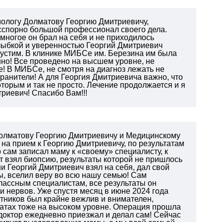
ммологу Долматову Георгию Дмитриевичу,
есспорно большой профессионал своего дела.
многое он брал на себя и не приходилось
 улыбкой и уверенностью Георгий Дмитриевич
упустим. В клинике МИБСе им. Березина им была
но! Все проведено на высшем уровне, не
е! В МИБСе, не смотря на диагноз лежать не
анители! А для Георгия Дмитриевича важно, что
торым и так не просто. Лечение продолжается и я
триевич! Спасибо Вам!!!
Долматову Георгию Дмитриевичу и Медицинскому
на прием к Георгию Дмитриевичу, по результатам
 сам записал маму к «своему» специалисту, к
 взял биопсию, результаты которой не пришлось
и Георгий Дмитриевич взял на себя, дал свой
ы, вселил веру во всю нашу семью! Сам
лассным специалистам, все результаты он
и нервов. Уже спустя месяц в июне 2024 года
тников был крайне вежлив и внимателен,
атах тоже на высоком уровне.
Операция прошла
 доктор ежедневно приезжал и делал сам!
Сейчас