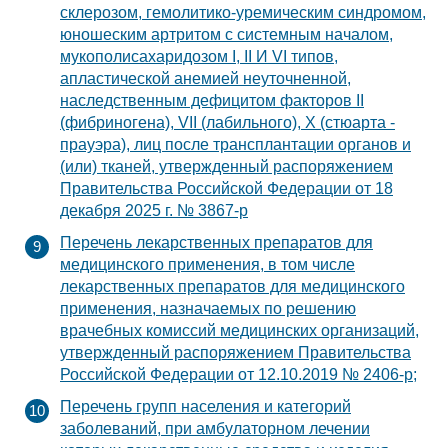
склерозом, гемолитико-уремическим синдромом,
юношеским артритом с системным началом,
мукополисахаридозом I, II И VI типов,
апластической анемией неуточненной,
наследственным дефицитом факторов II
(фибриногена), VII (лабильного), X (стюарта -
прауэра), лиц после трансплантации органов и
(или) тканей, утвержденный распоряжением
Правительства Российской Федерации от 18
декабря 2025 г. № 3867-р
Перечень лекарственных препаратов для
медицинского применения, в том числе
лекарственных препаратов для медицинского
применения, назначаемых по решению
врачебных комиссий медицинских организаций,
утвержденный распоряжением Правительства
Российской Федерации от 12.10.2019 № 2406-р;
Перечень групп населения и категорий
заболеваний, при амбулаторном лечении