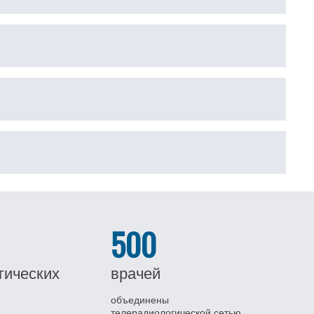
500
гических
врачей
объединены
телерадиологической сетью