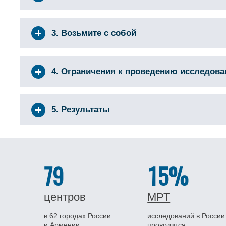
3. Возьмите с собой
4. Ограничения к проведению исследов
5. Результаты
79
15%
центров
МРТ
в
62 городах
России
исследований в России
и Армении
проводится