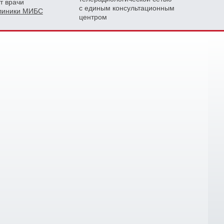
т врачи
с единым консультационным
клиники МИБС
центром