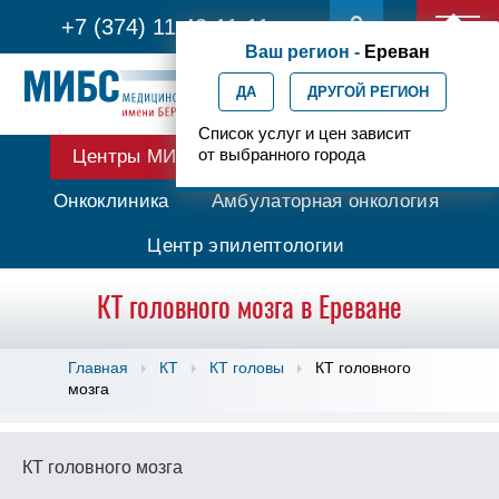
+7 (374) 11 42-11-11
Ваш регион -
Ереван
ДА
ДРУГОЙ РЕГИОН
Список услуг и цен зависит
от выбранного города
Центры МИБС
Протонная терапия
Онкоклиника
Амбулаторная онкология
Центр эпилептологии
КТ головного мозга в Ереване
Главная
КТ
КТ головы
КТ головного
мозга
КТ головного мозга