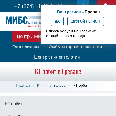
+7 (374) 11 42-11-11
Ваш регион -
Ереван
ДА
ДРУГОЙ РЕГИОН
Список услуг и цен зависит
от выбранного города
Центры МИБС
Протонная терапия
Онкоклиника
Амбулаторная онкология
Центр эпилептологии
КТ орбит в Ереване
Главная
КТ
КТ головы
КТ орбит
КТ орбит