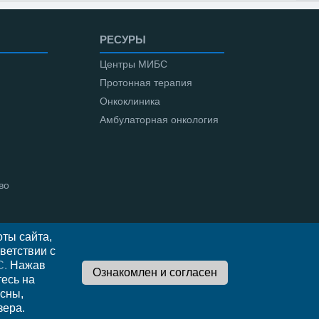
РЕСУРЫ
Центры МИБС
Протонная терапия
Онкоклиника
Амбулаторная онкология
во
ты сайта,
ветствии с
С.
Нажав
тесь на
сны,
зера.