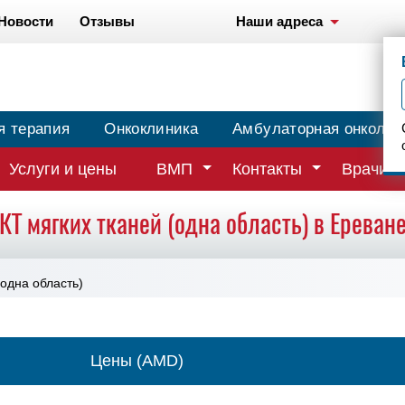
Новости
Отзывы
Наши адреса
я терапия
Онкоклиника
Амбулаторная онколог
Услуги и цены
ВМП
Контакты
Врачи
КТ мягких тканей (одна область) в Ереван
(одна область)
Цены (AMD)