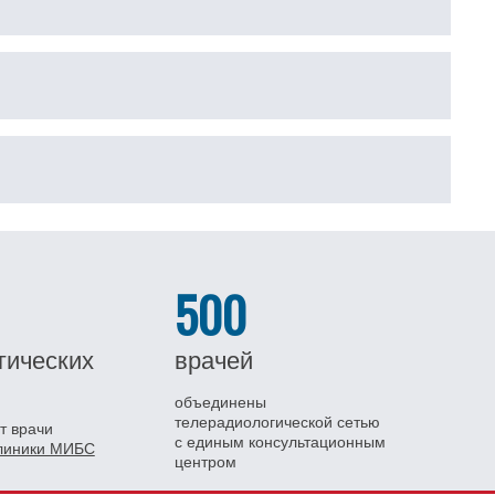
500
гических
врачей
объединены
телерадиологической сетью
т врачи
с единым консультационным
клиники МИБС
центром