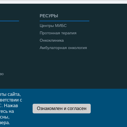
РЕСУРЫ
Центры МИБС
Протонная терапия
Онкоклиника
Амбулаторная онкология
во
ты сайта,
ветствии с
С.
Нажав
тесь на
сны,
зера.