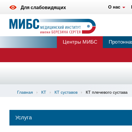
О нас
Для слабовидящих
Центры МИБС
Протонна
Главная
КТ
КТ суставов
КТ плечевого сустава
Услуга