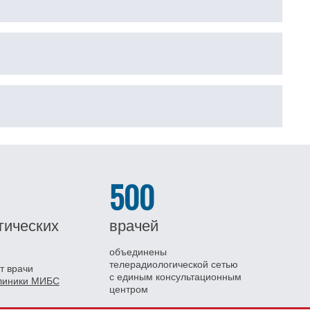
500
гических
врачей
объединены
телерадиологической сетью
т врачи
с единым консультационным
клиники МИБС
центром