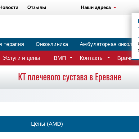
Новости
Отзывы
Наши адреса
я терапия
Онкоклиника
Амбулаторная онколог
Услуги и цены
ВМП
Контакты
Врачи
КТ плечевого сустава в Ереване
Цены (AMD)