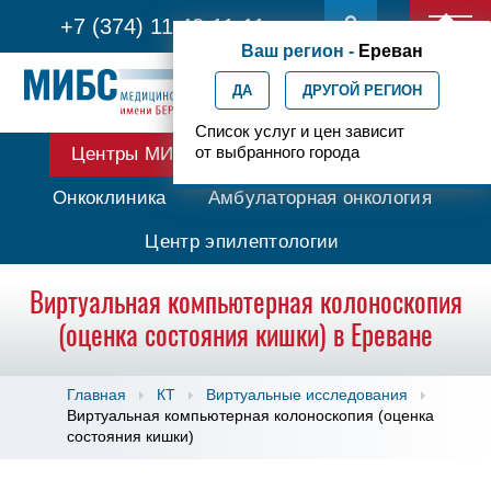
+7 (374) 11 42-11-11
Ваш регион -
Ереван
ДА
ДРУГОЙ РЕГИОН
Список услуг и цен зависит
от выбранного города
Центры МИБС
Протонная терапия
Онкоклиника
Амбулаторная онкология
Центр эпилептологии
Виртуальная компьютерная колоноскопия
(оценка состояния кишки) в Ереване
Главная
КТ
Виртуальные исследования
Виртуальная компьютерная колоноскопия (оценка
состояния кишки)