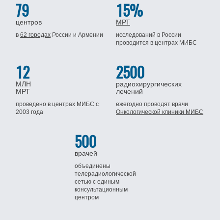
79
15%
центров
МРТ
в
62 городах
России
и Армении
исследований в России
проводится
в центрах МИБС
12
2500
МЛН
радиохирургических
МРТ
лечений
проведено в центрах МИБС
с
ежегодно проводят врачи
2003 года
Онкологической клиники МИБС
500
врачей
объединены
телерадиологической
сетью
с единым
консультационным
центром