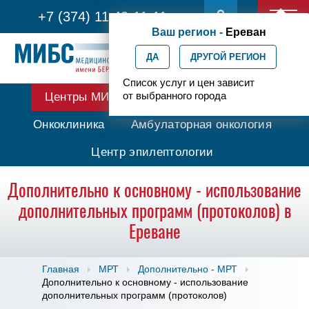
+7 (374) 11 42-11-11
Ваш регион -
Ереван
ДА
ДРУГОЙ РЕГИОН
Список услуг и цен зависит
от выбранного города
Центры МИБС
Протонная терапия
Онкоклиника
Амбулаторная онкология
Центр эпилептологии
Дополнительно к основному - использование
дополнительных программ (протоколов) в
Ереване
Главная
МРТ
Дополнительно - МРТ
Дополнительно к основному - использование
дополнительных программ (протоколов)