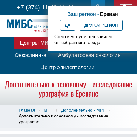
+7 (374) 11 42-11-11
Ваш регион -
Ереван
ДА
ДРУГОЙ РЕГИОН
Список услуг и цен зависит
от выбранного города
Центры МИБС
Протонная терапия
Онкоклиника
Амбулаторная онкология
Центр эпилептологии
Дополнительно к основному - исследование
урография в Ереване
Главная
МРТ
Дополнительно - МРТ
Дополнительно к основному - исследование
урография