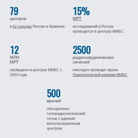
79
15%
центров
МРТ
в
62 городах
России
и Армении
исследований в России
проводится
в центрах МИБС
12
2500
МЛН
радиохирургических
МРТ
лечений
проведено в центрах МИБС
с
ежегодно проводят врачи
2003 года
Онкологической клиники МИБС
500
врачей
объединены
телерадиологической
сетью
с единым
консультационным
центром