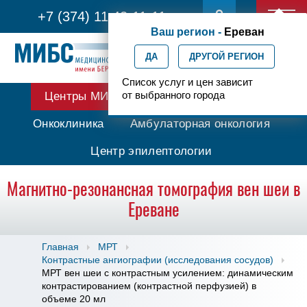
+7 (374) 11 42-11-11
Ваш регион -
Ереван
ДА
ДРУГОЙ РЕГИОН
Список услуг и цен зависит
от выбранного города
Центры МИБС
Протонная терапия
Онкоклиника
Амбулаторная онкология
Центр эпилептологии
Магнитно-резонансная томография вен шеи в
Ереване
Главная
МРТ
Контрастные ангиографии (исследования сосудов)
МРТ вен шеи с контрастным усилением: динамическим
контрастированием (контрастной перфузией) в
объеме 20 мл