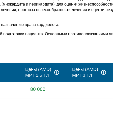
 (миокардита и перикардита), для оценки жизнеспособност
лечения, прогноза целесообразности лечения и оценки ре
назначению врача кардиолога.
й подготовки пациента. Основными противопоказаниями я
Цены (AMD)
Цены (AMD)
МРТ 1.5 Tл
МРТ 3 Tл
80 000