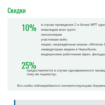
Скидки
10%
в случае проведения 2 и более МРТ одн
инвалидам всех групп;
пенсионерам
участникам войн;
лицам, награждённым знаком «Жителю б
ликвидаторам аварии в Чернобыле;
медицинским работникам (врач, фельдше
25%
предоставляется в случае одновременного прове
тому же пациентуу;
Все скидки подтверждаются соответствующими документа