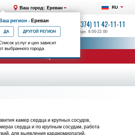
RU
Ваш город:
Ереван
Ваш регион -
Ереван
+7 (374) 11 42-11-11
ДА
ДРУГОЙ РЕГИОН
ежедн. 8.00-22.00
ия
Список услуг и цен зависит
Центр эпилептологии
от выбранного города
вития камер сердца и крупных сосудов,
амерах сердца и по крупным сосудам, работа
твий, для выявления кардиомиопатий,