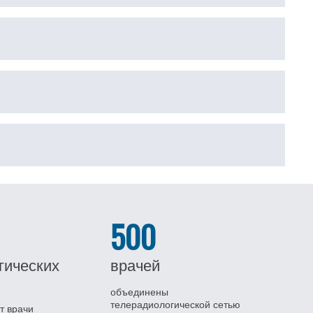
500
гических
врачей
объединены
телерадиологической сетью
т врачи