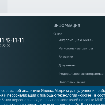
ИНФОРМАЦИЯ
О нас
 11 42-11-11
Информация о МИБС
0-22.00
Региональные центры
Вакансии
Документы
Федеральное законодательст
Налоговый вычет
 сервис веб-аналитики Яндекс.Метрика для улучшения рабо
Новости
а и персонализации с помощью технологии «cookie» в соот
Отзывы
аботки персональных данных пользователей на сайте МИБ
 согласен» или продолжая использовать сайт, Вы соглашае