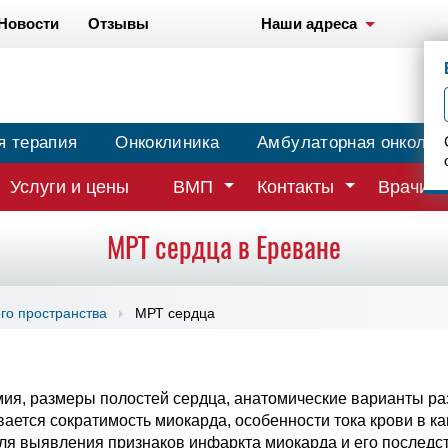
Новости
Отзывы
Наши адреса
я терапия
Онкоклиника
Амбулаторная онколог
Услуги и цены
ВМП
Контакты
Врачи
МРТ сердца в Ереване
о пространства
МРТ сердца
ия, размеры полостей сердца, анатомические варианты раз
ается сократимость миокарда, особенности тока крови в к
для выявления признаков инфаркта миокарда и его последс