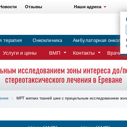
Новости
Отзывы
Наши адреса
я терапия
Онкоклиника
Амбулаторная онколог
Услуги и цены
ВМП
Контакты
Врачи
льным исследованием зоны интереса до/п
стереотаксического лечения в Ереване
чения
МРТ мягких тканей шеи с прицельным исследованием зоны