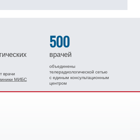
500
гических
врачей
объединены
телерадиологической сетью
т врачи
с единым консультационным
клиники МИБС
центром