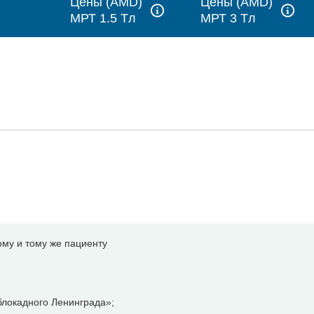
Цены (AMD)
Цены (AMD)
МРТ 1.5 Tл
МРТ 3 Tл
ому и тому же пациенту
локадного Ленинграда»;