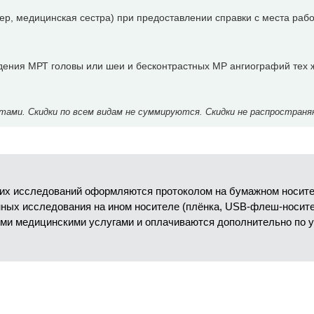
р, медицинская сестра) при предоставлении справки с места раб
дения МРТ головы или шеи и бесконтрастных МР ангиографий тех 
ми. Скидки по всем видам не суммируются. Скидки не распространя
их исследований оформляются протоколом на бумажном носител
анных исследования на ином носителе (плёнка, USB-флеш-носит
ми медицинскими услугами и оплачиваются дополнительно по 