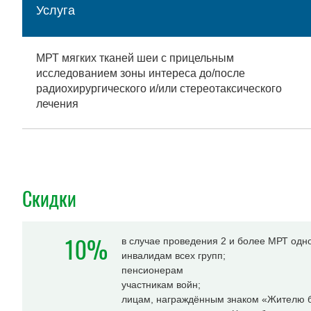
Услуга
МРТ мягких тканей шеи с прицельным
исследованием зоны интереса до/после
радиохирургического и/или стереотаксического
лечения
Скидки
10%
в случае проведения 2 и более МРТ одн
инвалидам всех групп;
пенсионерам
участникам войн;
лицам, награждённым знаком «Жителю б