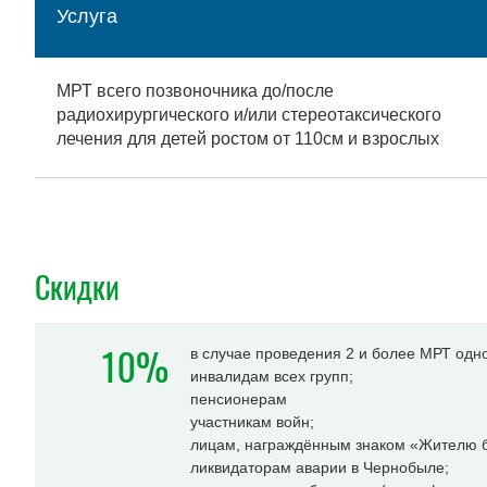
Услуга
МРТ всего позвоночника до/после
радиохирургического и/или стереотаксического
лечения для детей ростом от 110см и взрослых
Скидки
10%
в случае проведения 2 и более МРТ одн
инвалидам всех групп;
пенсионерам
участникам войн;
лицам, награждённым знаком «Жителю б
ликвидаторам аварии в Чернобыле;