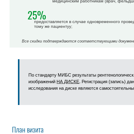
медицинским работникам (врач, фельдше
25%
предоставляется в случае одновременного прове
тому же пациентуу;
Все скидки подтверждаются соответствующими документа
По стандарту МИБС результаты рентгенологическ
изображений
НА ДИСКЕ
. Регистрация (запись) д
исследования на диске являются самостоятельны
План визита