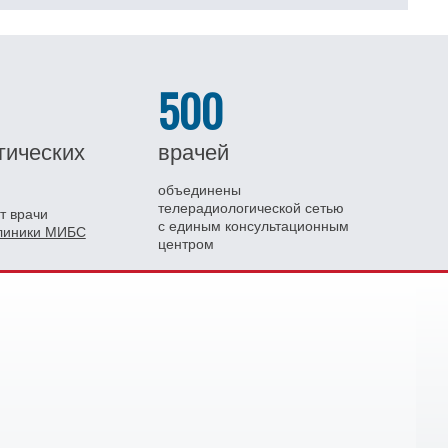
500
гических
врачей
объединены
телерадиологической сетью
т врачи
с единым консультационным
клиники МИБС
центром