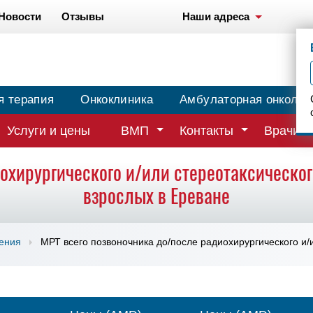
Новости
Отзывы
Наши адреса
я терапия
Онкоклиника
Амбулаторная онколог
Услуги и цены
ВМП
Контакты
Врачи
охирургического и/или стереотаксическог
взрослых в Ереване
чения
МРТ всего позвоночника до/после радиохирургического и/