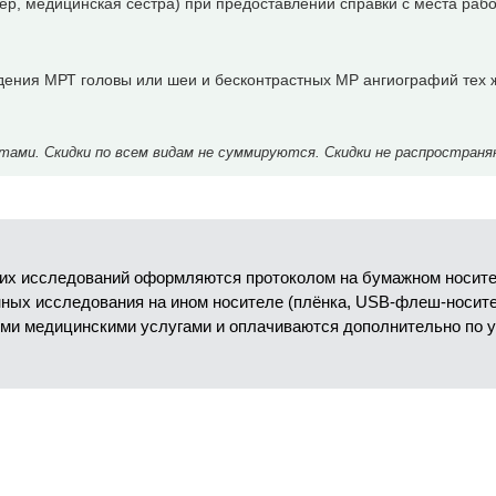
р, медицинская сестра) при предоставлении справки с места раб
дения МРТ головы или шеи и бесконтрастных МР ангиографий тех 
ми. Скидки по всем видам не суммируются. Скидки не распространя
их исследований оформляются протоколом на бумажном носител
анных исследования на ином носителе (плёнка, USB-флеш-носит
ми медицинскими услугами и оплачиваются дополнительно по 