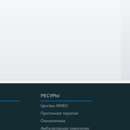
РЕСУРЫ
Центры МИБС
Протонная терапия
Онкоклиника
Амбулаторная онкология