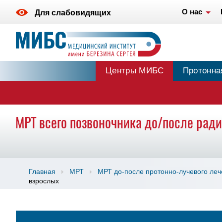
О нас
Для слабовидящих
Центры МИБС
Протонна
МРТ всего позвоночника до/после ради
Главная
МРТ
МРТ до-после протонно-лучевого ле
взрослых