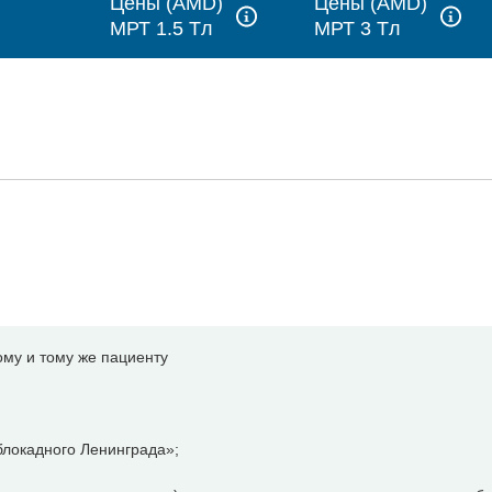
Цены (AMD)
Цены (AMD)
МРТ 1.5 Tл
МРТ 3 Tл
ому и тому же пациенту
локадного Ленинграда»;