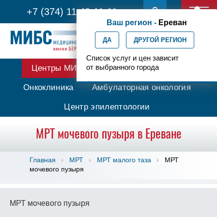
+7 (374) 11 42-11-11
Ваш регион -
Ереван
ДА
ДРУГОЙ РЕГИОН
Список услуг и цен зависит
от выбранного города
Центры МИБС
Протонная терапия
Онкоклиника
Амбулаторная онкология
Центр эпилептологии
МРТ мочевого пузыря в Ереване
Главная
МРТ
МРТ малого таза
МРТ
мочевого пузыря
МРТ мочевого пузыря