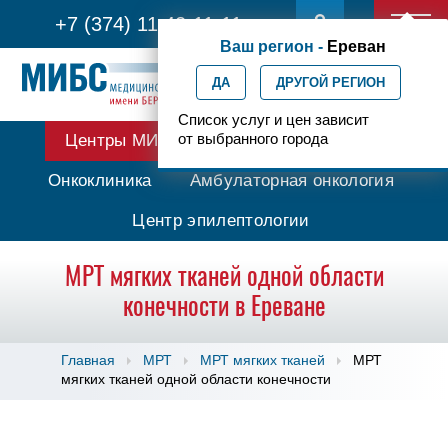
+7 (374) 11 42-11-11
Ваш регион -
Ереван
ДА
ДРУГОЙ РЕГИОН
Список услуг и цен зависит
от выбранного города
Центры МИБС
Протонная терапия
Онкоклиника
Амбулаторная онкология
Центр эпилептологии
МРТ мягких тканей одной области
конечности в Ереване
Главная
МРТ
МРТ мягких тканей
МРТ
мягких тканей одной области конечности