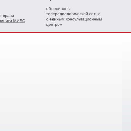
объединены
телерадиологической сетью
т врачи
с единым консультационным
клиники МИБС
центром