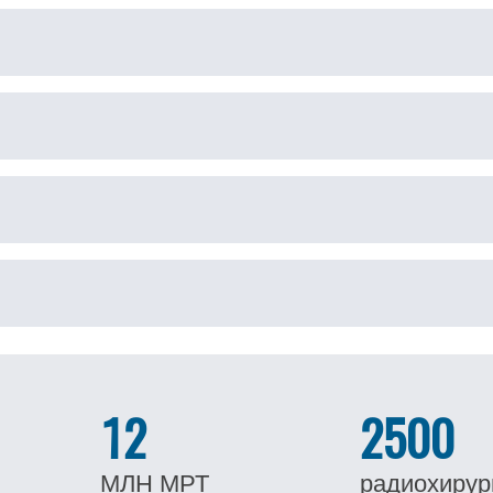
12
2500
МЛН
МРТ
радиохирур