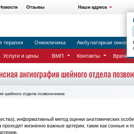
Новости
Отзывы
Наши адреса
я терапия
Онкоклиника
Амбулаторная онколог
Услуги и цены
ВМП
Контакты
Врачи
нсная ангиография шейного отдела позвон
я шейного отдела позвоночника
ества), информативный метод оценки анатомических особе
а проходят жизненно важные артерии, такие как сонные и 
артерии.