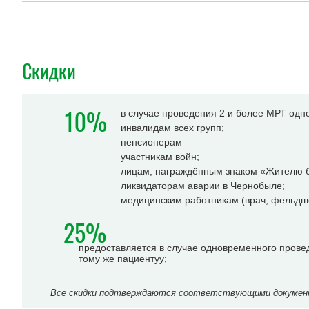
Скидки
10%
в случае проведения 2 и более МРТ одн
инвалидам всех групп;
пенсионерам
участникам войн;
лицам, награждённым знаком «Жителю б
ликвидаторам аварии в Чернобыле;
медицинским работникам (врач, фельдше
25%
предоставляется в случае одновременного прове
тому же пациентуу;
Все скидки подтверждаются соответствующими документа