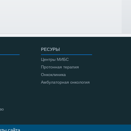
РЕСУРЫ
Центры МИБС
Протонная терапия
Онкоклиника
Амбулаторная онкология
во
ты сайта,