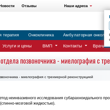
Новости
Отзывы
Наши адреса
я терапия
Онкоклиника
Амбулаторная онколог
Услуги и цены
ВМП
Контакты
Врачи
отдела позвоночника - миелография с тр
звоночника - миелография с трехмерной реконструкцией
тод неинвазивного исследования субарахноидального пр
 (спинно-мозговой жидкостью).