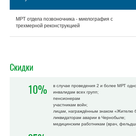
МРТ отдела позвоночника - миелография с
трехмерной реконструкцией
Скидки
10%
в случае проведения 2 и более МРТ одн
инвалидам всех групп;
пенсионерам
участникам войн;
лицам, награждённым знаком «Жителю б
ликвидаторам аварии в Чернобыле;
медицинским работникам (врач, фельдше