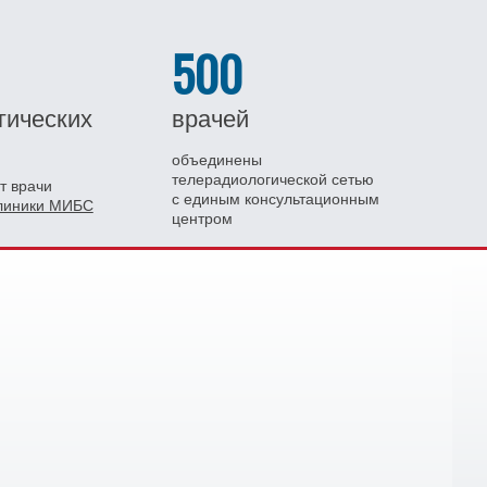
500
гических
врачей
объединены
телерадиологической сетью
т врачи
с единым консультационным
клиники МИБС
центром