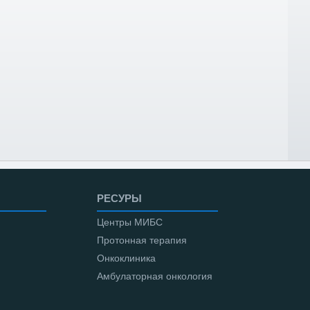
РЕСУРЫ
Центры МИБС
Протонная терапия
Онкоклиника
Амбулаторная онкология