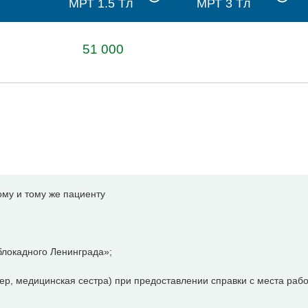
МРТ 1.5 Tл
МРТ 3 Tл
51 000
ому и тому же пациенту
локадного Ленинграда»;
р, медицинская сестра) при предоставлении справки с места раб