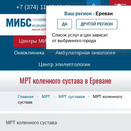
+7 (374) 11 42-11-11
Ваш регион -
Ереван
ДА
ДРУГОЙ РЕГИОН
Список услуг и цен зависит
от выбранного города
Центры МИБС
Протонная терапия
Онкоклиника
Амбулаторная онкология
Центр эпилептологии
МРТ коленного сустава в Ереване
Главная
МРТ
МРТ суставов
МРТ коленного
сустава
МРТ коленного сустава