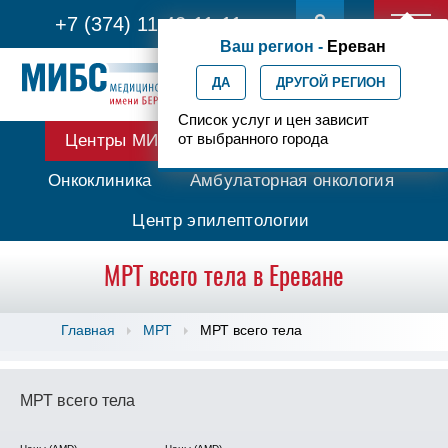
+7 (374) 11 42-11-11
Ваш регион -
Ереван
ДА
ДРУГОЙ РЕГИОН
Список услуг и цен зависит
от выбранного города
Центры МИБС
Протонная терапия
Онкоклиника
Амбулаторная онкология
Центр эпилептологии
МРТ всего тела в Ереване
Главная
МРТ
МРТ всего тела
МРТ всего тела