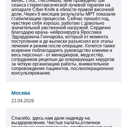
МИБС ( пос. Песочный). Мне проведено
три
сеанса стереотаксической лучевой терапии на
аппарате Ciber Knife в области правой височной
доли..Через 6 месяцев результаты МРТ показали
стабилизацию процессов. Сейчас прошёл год,
чувствую себя хорошо, работаю с довольно
значительной умственной нагрузкой.
Сердечно
благодарю врача- нейрохирурга Ярослава
Эдуардовича Гончарова, который от момента
поступления и до выписки разъяснял все этапы
лечения и режим после операции.
Хочется также
искренне поблагодарить руководство клиники и
весь персонал - от менеджеров, медсестёр,
сотрудников рецепшн до оперирующих хирургов
за четкую организацию работы, внимательное
сопровождение пациентов, послеоперационное
консультирование.
Москва
22.04.2026
Спасибо, здесь нам дали надежду на
выздоровление. Чистые палаты,отличное