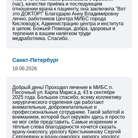
(час), качестве приёма и последующем
отношении врача к пациенту, она заключила "Вот
это ДОКТОР!" Благодарю Анну Владимировну
лично, работников Центра МИБС города
Кисловодск, Администрацию центра и института
в целом. Божьей Помощи, добра, здоровья и
терпения в вашем нелёгком труде
медработника. Спасибо.
Санкт-Петербург
18.06.2026
Добрый день! Проходил лечение в МИБС п.
Песочный ул. Карла Маркса д. 43 в сентябре
2025 года. Большое спасибо, всему коллективу
хирургического отделения где работают
внимательные, доброжелательные и
профессиональные сотрудники. Такой заботой и
вниманием, которой был окружён здесь я просто
не мог себе представить. Самые искренние и
тёплые слова благодарности хочется сказать
врачу-онкологу, урологу Крестьянинову Сергей
Сергеевичу и врачу-онкологу, хирургу, урологу: