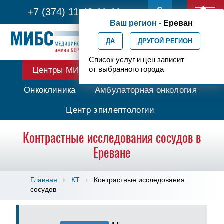
+7 (374) 11 42-11-11
Ваш регион -
Ереван
ДА
ДРУГОЙ РЕГИОН
Список услуг и цен зависит
от выбранного города
Центры МИБС
Протонная терапия
Онкоклиника
Амбулаторная онкология
Центр эпилептологии
Контрастные исследования сосудов в
Ереване
Главная
КТ
Контрастные исследования
сосудов