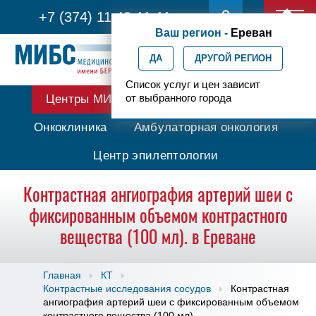
+7 (374) 11 42-11-11
Ваш регион -
Ереван
ДА
ДРУГОЙ РЕГИОН
Список услуг и цен зависит
от выбранного города
Центры МИБС
Протонная терапия
Онкоклиника
Амбулаторная онкология
Центр эпилептологии
Контрастная ангиография артерий шеи с
фиксированным объемом контрастного
вещества (100 мл). в Ереване
Главная
КТ
Контрастные исследования сосудов
Контрастная
ангиография артерий шеи с фиксированным объемом
контрастного вещества (100 мл).